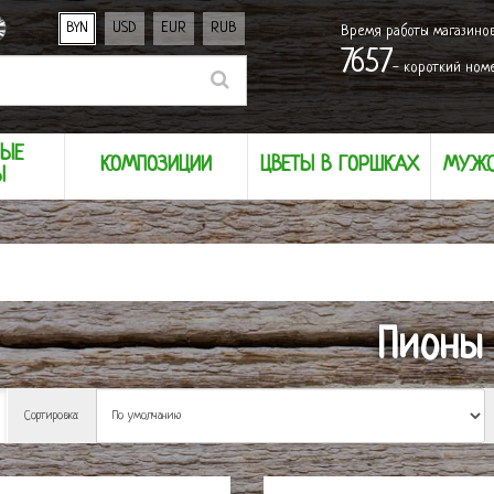
BYN
USD
EUR
RUB
Время работы магазино
7657
- короткий ном
НЫЕ
КОМПОЗИЦИИ
ЦВЕТЫ В ГОРШКАХ
МУЖС
Ы
Пионы
Сортировка: