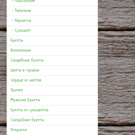
- Подсолнухи
- Тюльпаны
- Нарциссы
- Сухоцвет
Букеты
Композиции
Свадебные букеты
Цветы в горшках
Сердце из цветов
Прочее
Мужские букеты
Букеты из сухоцветов
Съедобные букеты
Открытки