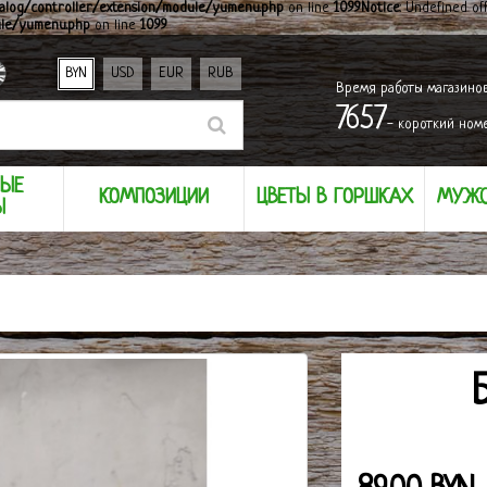
alog/controller/extension/module/yumenu.php
on line
1099
Notice
: Undefined off
ule/yumenu.php
on line
1099
BYN
USD
EUR
RUB
Время работы магазино
7657
- короткий ном
НЫЕ
КОМПОЗИЦИИ
ЦВЕТЫ В ГОРШКАХ
МУЖС
Ы