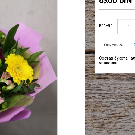
89.00 BYN
Кол-во
Описание
Состав букета : а
упаковка