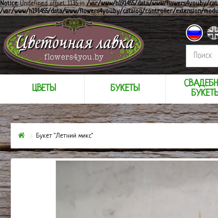
Notice
: Undefined offset: 1135 in
/var/www/h191455/data/www/flowers4you.by/cat
/var/www/h191455/data/www/flowers4you.by/catalog/controller/extension/mod
СВАДЕБ
ЦВЕТЫ
БУКЕТЫ
БУКЕТ
Букет "Летний микс"