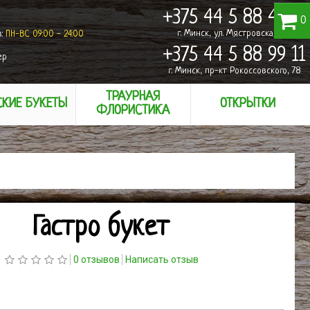
+375 44 5 88 49 11
0
г. Минск, ул. Мястровская, 24
в:
ПН-ВС 09:00 - 24:00
+375 44 5 88 99 11
ер
г. Минск, пр-кт Рокоссовского, 78
ТРАУРНАЯ
КИЕ БУКЕТЫ
ОТКРЫТКИ
ФЛОРИСТИКА
Гастро букет
0 отзывов
Написать отзыв