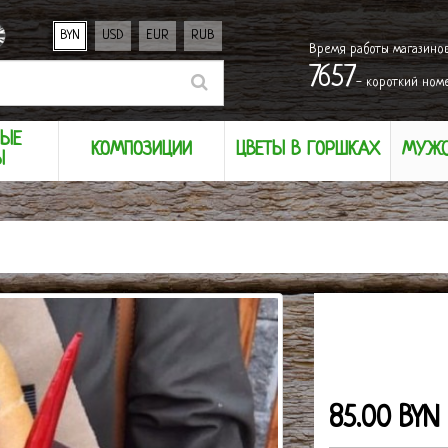
BYN
USD
EUR
RUB
Время работы магазино
7657
- короткий ном
НЫЕ
КОМПОЗИЦИИ
ЦВЕТЫ В ГОРШКАХ
МУЖС
Ы
85.00 BYN