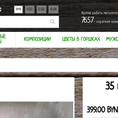
BYN
USD
EUR
RUB
Время работы магазино
7657
- короткий ном
НЫЕ
КОМПОЗИЦИИ
ЦВЕТЫ В ГОРШКАХ
МУЖС
Ы
35
399.00 BYN